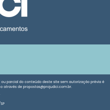
al ou parcial do conteúdo deste site sem autorização prévia é
sco através de propostas@projudici.com.br.
r
/SP