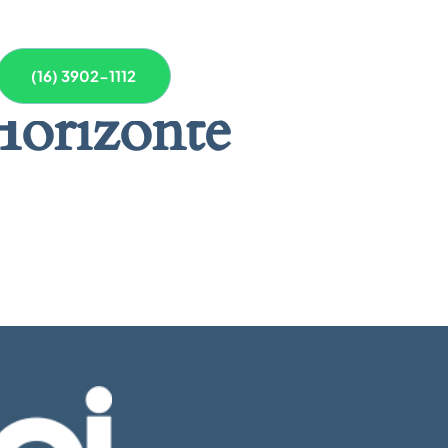
(16) 3902-1112
Horizonte
 breve!