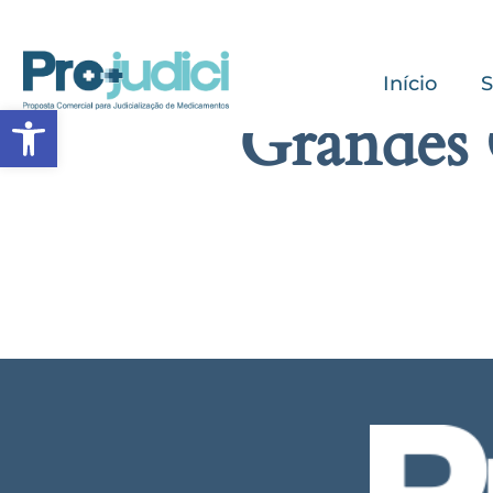
Início
S
Abrir a barra de ferramentas
Grandes 
Algo g