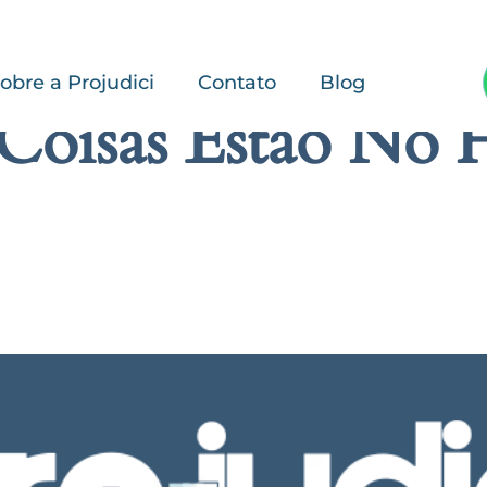
obre a Projudici
Contato
Blog
Coisas Estão No 
rande está se formando! Nossa loja está em obras e será lançada em