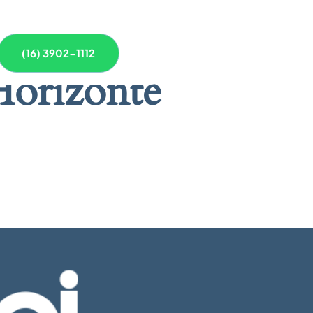
(16) 3902-1112
Horizonte
 breve!