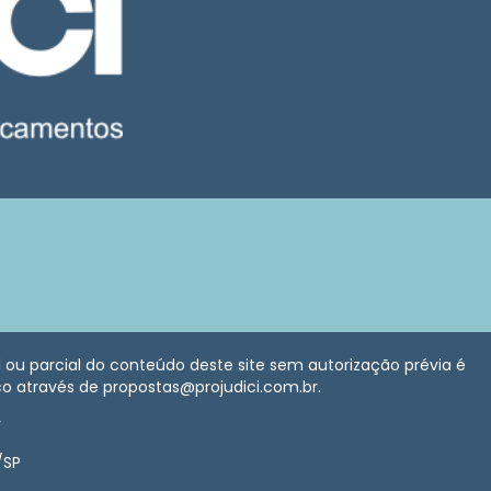
al ou parcial do conteúdo deste site sem autorização prévia é
sco através de propostas@projudici.com.br.
r
/SP