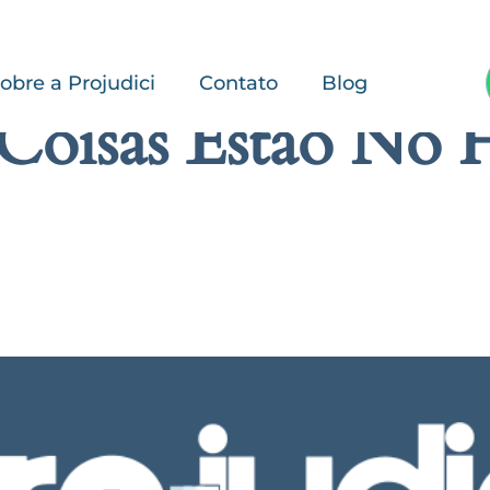
obre a Projudici
Contato
Blog
Coisas Estão No 
rande está se formando! Nossa loja está em obras e será lançada em