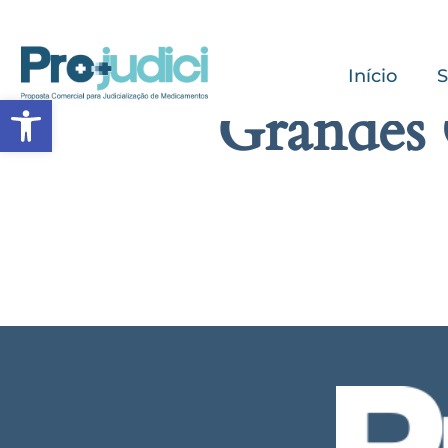
Início
S
Abrir a barra de ferramentas
Grandes 
Algo g