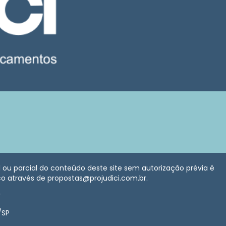
al ou parcial do conteúdo deste site sem autorização prévia é
sco através de propostas@projudici.com.br.
r
/SP