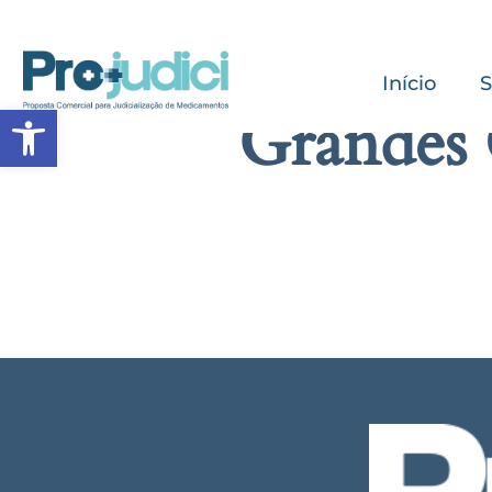
Início
S
Abrir a barra de ferramentas
Grandes 
Algo g