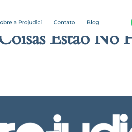
obre a Projudici
Contato
Blog
Coisas Estão No 
rande está se formando! Nossa loja está em obras e será lançada em