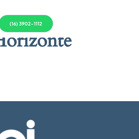
(16) 3902-1112
Horizonte
 breve!